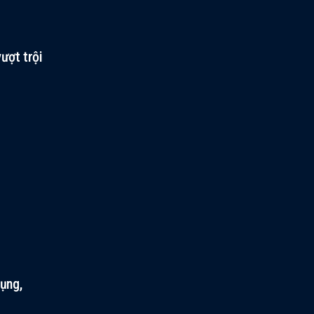
ượt trội
ụng,