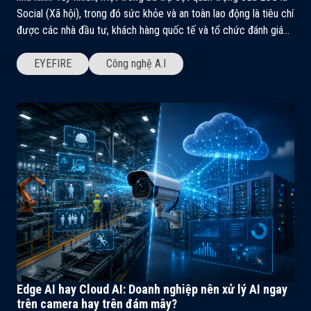
Social (Xã hội), trong đó sức khỏe và an toàn lao động là tiêu chí
được các nhà đầu tư, khách hàng quốc tế và tổ chức đánh giá
ngày càng quan tâm. Điều đáng nói là, nếu dữ liệu về điện, nước
hay phát thải có thể được đo bằng cảm biến, thì dữ liệu an toàn
EYEFIRE
Công nghệ A.I
lao động tại nhiều doanh nghiệp vẫn chủ yếu được ghi nhận thủ
công. Đây chính là khoảng trống mà AI Camera có thể giải
quyết. ESG KHÔNG CHỈ LÀ CÂU CHUYỆN CỦA DOANH NGHIỆP
NIÊM YẾT Tại Việt Nam, nhiều doanh nghiệp niêm yết đã bắt
đầu tích hợp nội dung ESG vào báo cáo thường niên theo các
quy định và hướng dẫn hiện hành. Tuy nhiên, áp lực ESG không
chỉ đến từ yêu cầu pháp lý. Đối với nhiều doanh nghiệp sản xuất,
đặc biệt là doanh nghiệp FDI hoặc doanh nghiệp xuất khẩu sang
các thị trường như EU, Mỹ và Nhật Bản, ESG đang trở thành một
tiêu chí quan trọng trong chuỗi cung ứng. Ngày càng nhiều đối
tác yêu cầu doanh nghiệp chứng minh rằng môi trường làm việc
an toàn, người lao động được bảo vệ và các rủi ro nghề nghiệp
được kiểm soát hiệu quả. Điều đó đồng nghĩa với việc doanh
Edge AI hay Cloud AI: Doanh nghiệp nên xử lý AI ngay
nghiệp không chỉ cần chính sách, mà còn cần dữ liệu để chứng
trên camera hay trên đám mây?