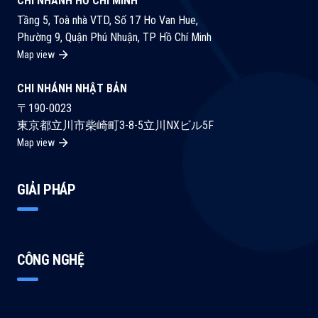
CHI NHÁNH HỒ CHÍ MINH
NGHIỆP TRIỂN KHAI SỚM SẼ TÍCH LŨY LỢI THẾ Khác với
tích hành vi phức tạp trên quy mô lớn. Nhờ tài nguyên tính toán
Tầng 5, Toà nhà VTD, Số 17 Ho Van Hue,
camera truyền thống, giá trị lớn nhất của AI Camera nằm ở dữ
linh hoạt của cloud, doanh nghiệp có thể mở rộng năng lực xử lý
Phường 9, Quận Phú Nhuận, TP Hồ Chí Minh
liệu. Mỗi cảnh báo an toàn, mỗi lần phát hiện vi phạm hay mỗi số
dễ dàng hơn so với phần cứng Edge. HYBRID AI - XU HƯỚNG
Map view
liệu về lưu lượng đều trở thành dữ liệu giúp doanh nghiệp hiểu rõ
MÀ NHIỀU DOANH NGHIỆP ĐANG LỰA CHỌN Trên thực tế,
hơn về hoạt động vận hành. Sau một thời gian sử dụng, doanh
ngày càng nhiều doanh nghiệp không còn lựa chọn hoàn toàn
CHI NHÁNH NHẬT BẢN
nghiệp không chỉ có hệ thống cảnh báo mà còn sở hữu kho dữ
Edge AI hoặc Cloud AI. Thay vào đó, họ kết hợp cả hai. Các tác
liệu để: * phân tích xu hướng mất an toàn, * tối ưu quy trình vận
〒190-0023
vụ cần phản ứng tức thời như cảnh báo an toàn sẽ được xử lý
hành, * đánh giá hiệu quả sản xuất, * phục vụ kiểm toán và tuân
東京都立川市柴崎町3-8-5立川NXビル5F
ngay tại Edge để đảm bảo tốc độ. Trong khi đó, dữ liệu sau khi
thủ. Đây là lợi thế mà những doanh nghiệp triển khai sớm sẽ tích
xử lý sẽ được đồng bộ lên cloud để: * Lưu trữ lâu dài. * Tổng
Map view
lũy được trước. GIẢI PHÁP TRONG NƯỚC NGÀY CÀNG HOÀN
hợp báo cáo. * Quản lý nhiều nhà máy. * Truy cập từ xa qua web
THIỆN Một điểm tích cực khác là doanh nghiệp hiện có nhiều
hoặc ứng dụng. Đây cũng là kiến trúc mà nhiều dự án AI Camera
GIẢI PHÁP
lựa chọn hơn từ các nhà cung cấp trong nước. Điều này giúp rút
của EYEFIRE đang áp dụng, giúp doanh nghiệp vừa có cảnh báo
ngắn thời gian triển khai, giảm chi phí đầu tư và đặc biệt dễ tùy
theo thời gian thực, vừa tận dụng được khả năng quản lý tập
biến theo đặc thù từng nhà máy. Thay vì thay toàn bộ hệ thống
trung. DOANH NGHIỆP NÊN LỰA CHỌN MÔ HÌNH NÀO? Không
camera, nhiều giải pháp AI hiện nay có thể tận dụng hạ tầng
có câu trả lời chung cho mọi doanh nghiệp. Nếu ưu tiên tốc độ
CÔNG NGHỆ
camera IP sẵn có để bổ sung các tính năng phân tích thông
phản hồi và cảnh báo an toàn, Edge AI hoặc Hybrid sẽ là lựa
minh. KHÔNG NÊN CHỜ ĐẾN KHI AI CAMERA TRỞ THÀNH
chọn phù hợp. Nếu cần quản lý tập trung hàng trăm camera tại
TIÊU CHUẨN Lịch sử chuyển đổi số cho thấy phần lớn doanh
nhiều địa điểm, Cloud AI sẽ phát huy nhiều lợi thế hơn. Trong
nghiệp không bắt đầu ứng dụng công nghệ vì công nghệ mới
nhiều trường hợp, mô hình Hybrid mang lại sự cân bằng giữa tốc