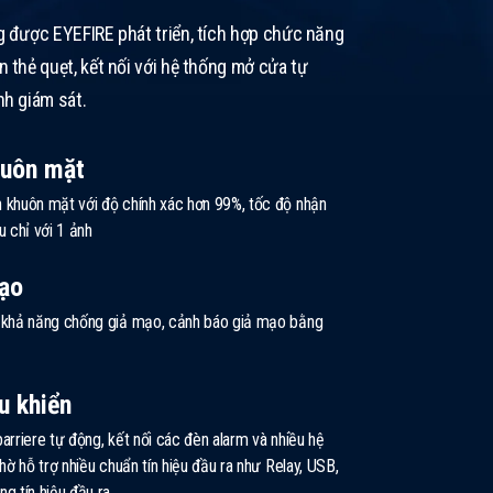
g được EYEFIRE phát triển, tích hợp chức năng
 thẻ quẹt, kết nối với hệ thống mở cửa tự
nh giám sát.
huôn mặt
 khuôn mặt với độ chính xác hơn 99%, tốc độ nhận
u chỉ với 1 ảnh
ạo
ó khả năng chống giả mạo, cảnh báo giả mạo bằng
u khiển
arriere tự động, kết nối các đèn alarm và nhiều hệ
nhờ hỗ trợ nhiều chuẩn tín hiệu đầu ra như Relay, USB,
g tín hiệu đầu ra