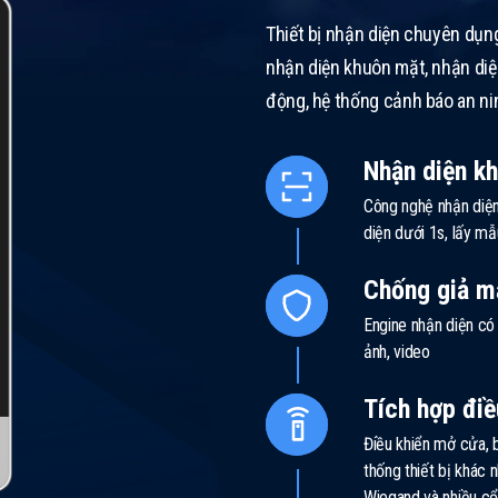
Thiết bị nhận diện chuyên dụn
nhận diện khuôn mặt, nhận diện
động, hệ thống cảnh báo an ni
Nhận diện k
Công nghệ nhận diện
diện dưới 1s, lấy mẫ
Chống giả m
Engine nhận diện c
ảnh, video
Tích hợp điề
Điều khiển mở cửa, b
thống thiết bị khác 
Wiegand và nhiều cổn