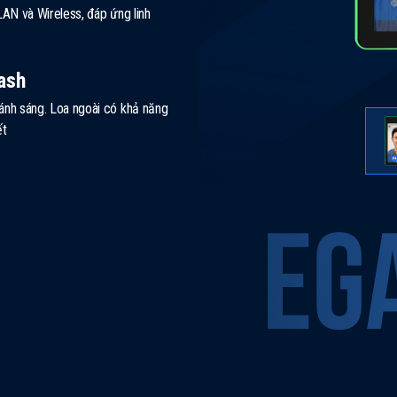
: LAN và Wireless, đáp ứng linh
ash
 ánh sáng. Loa ngoài có khả năng
ết