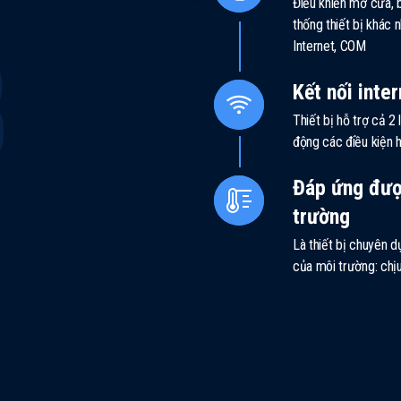
Điều khiển mở cửa, b
thống thiết bị khác 
Internet, COM
Kết nối inte
Thiết bị hỗ trợ cả 2 
động các điều kiện 
Đáp ứng đượ
trường
Là thiết bị chuyên 
của môi trường: chịu