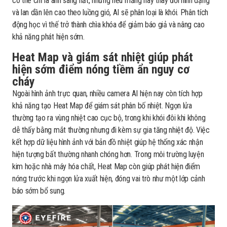
có thể chỉ là ánh sáng hắt, nhưng nếu mảng này thay đổi hình dạng
và lan dần lên cao theo luồng gió, AI sẽ phân loại là khói. Phân tích
động học vì thế trở thành chìa khóa để giảm báo giả và nâng cao
khả năng phát hiện sớm.
Heat Map và giám sát nhiệt giúp phát
hiện sớm điểm nóng tiềm ẩn nguy cơ
cháy
Ngoài hình ảnh trực quan, nhiều camera AI hiện nay còn tích hợp
khả năng tạo Heat Map để giám sát phân bố nhiệt. Ngọn lửa
thường tạo ra vùng nhiệt cao cục bộ, trong khi khói đôi khi không
dễ thấy bằng mắt thường nhưng đi kèm sự gia tăng nhiệt độ. Việc
kết hợp dữ liệu hình ảnh với bản đồ nhiệt giúp hệ thống xác nhận
hiện tượng bất thường nhanh chóng hơn. Trong môi trường luyện
kim hoặc nhà máy hóa chất, Heat Map còn giúp phát hiện điểm
nóng trước khi ngọn lửa xuất hiện, đóng vai trò như một lớp cảnh
báo sớm bổ sung.