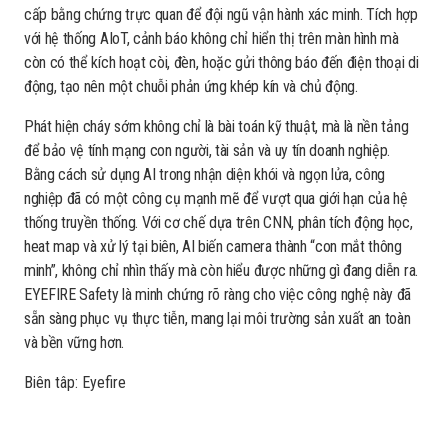
cấp bằng chứng trực quan để đội ngũ vận hành xác minh. Tích hợp
với hệ thống AIoT, cảnh báo không chỉ hiển thị trên màn hình mà
còn có thể kích hoạt còi, đèn, hoặc gửi thông báo đến điện thoại di
động, tạo nên một chuỗi phản ứng khép kín và chủ động.
Phát hiện cháy sớm không chỉ là bài toán kỹ thuật, mà là nền tảng
để bảo vệ tính mạng con người, tài sản và uy tín doanh nghiệp.
Bằng cách sử dụng AI trong nhận diện khói và ngọn lửa, công
nghiệp đã có một công cụ mạnh mẽ để vượt qua giới hạn của hệ
thống truyền thống. Với cơ chế dựa trên CNN, phân tích động học,
heat map và xử lý tại biên, AI biến camera thành “con mắt thông
minh”, không chỉ nhìn thấy mà còn hiểu được những gì đang diễn ra.
EYEFIRE Safety là minh chứng rõ ràng cho việc công nghệ này đã
sẵn sàng phục vụ thực tiễn, mang lại môi trường sản xuất an toàn
và bền vững hơn.
Biên tâp: Eyefire