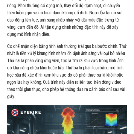
riêng. Khói thường có dạng mờ, thay đổi độ đậm nhạt, di chuyển
theo luồng gió và có biên dạng không cố định. Ngọn lửa lại có sự
dao động liên tục, ánh sáng nhấp nháy với dải màu đặc trưng từ
vàng, cam đến đỏ. AI tận dụng chính những đặc tính này để xây
dựng mô hình nhận diện.
Cơ chế nhận diện bằng hình ảnh thường trải qua ba bước chính. Thứ
nhất là tiền xử lý khung hình nhằm ổn định ánh sáng và loại bỏ nhiễu.
Thứ hai là phân vùng ứng viên, tức là tìm ra khu vực trong hình ảnh
có khả năng chứa khói hoặc lửa. Thứ ba là phân loại bằng mô hình
học sâu để xác định xem khu vực đó có phải thực sự là khói hoặc
ngọn lửa hay không. Quá trình này diễn ra liên tục trên dòng video
theo thời gian thực, cho phép hệ thống đưa ra cảnh báo chỉ sau vài
giây.