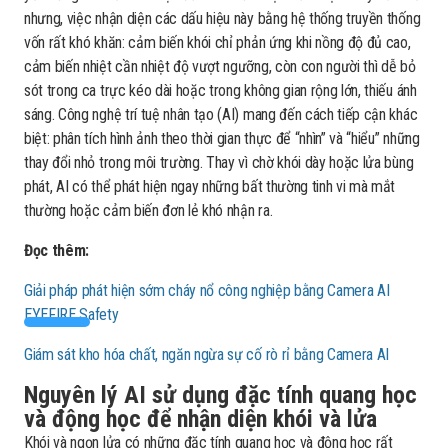
nhưng, việc nhận diện các dấu hiệu này bằng hệ thống truyền thống
vốn rất khó khăn: cảm biến khói chỉ phản ứng khi nồng độ đủ cao,
cảm biến nhiệt cần nhiệt độ vượt ngưỡng, còn con người thì dễ bỏ
sót trong ca trực kéo dài hoặc trong không gian rộng lớn, thiếu ánh
sáng. Công nghệ trí tuệ nhân tạo (AI) mang đến cách tiếp cận khác
biệt: phân tích hình ảnh theo thời gian thực để “nhìn” và “hiểu” những
thay đổi nhỏ trong môi trường. Thay vì chờ khói dày hoặc lửa bùng
phát, AI có thể phát hiện ngay những bất thường tinh vi mà mắt
thường hoặc cảm biến đơn lẻ khó nhận ra.
Đọc thêm:
Giải pháp phát hiện sớm cháy nổ công nghiệp bằng Camera AI
EYEFIRE Safety
Giám sát kho hóa chất, ngăn ngừa sự cố rò rỉ bằng Camera
AI
Nguyên lý AI sử dụng đặc tính quang học
và động học để nhận diện khói và lửa
Khói và ngọn lửa có những đặc tính quang học và động học rất