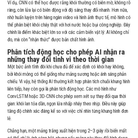
Ví dụ, CNN có thể học được rằng khói thường có biên mờ, không rõ
ràng, còn lửa lại có biên động với độ sáng thay đổi nhanh. Hơn nữa,
nhờ huấn luyện trên hàng ngàn video và hình ảnh thực tế, mô hình có
thể phân biệt khói cháy thật với hơi nước hoặc bụi công nghiệp. Đây
chính là điểm khác biệt lớn so với các cảm biến vật lý: AI không chỉ
đo, mà còn “nhận thức” được bản chất hình ảnh.
Phân tích động học cho phép AI nhận ra
những thay đổi tinh vi theo thời gian
Một bức ảnh tĩnh đôi khi chưa đủ để xác định có khói hay không,
bởi khói mỏng có thể giống như mảng sương hoặc ánh sáng phản
chiếu. Vì vậy, hệ thống AI thường kết hợp phân tích chuỗi khung hình
liên tiếp, hay còn gọi là phân tích động học. Các mô hình như
ConvLSTM hoặc 3D-CNN cho phép xem xét sự thay đổi qua thời
gian: khói lan tỏa dần, ngọn lửa nhấp nháy theo nhịp. Điều này giúp
tăng độ chính xác đáng kể so với việc chỉ nhìn từng khung hình đơn
lẻ.
Chẳng hạn, một mảng trắng xuất hiện trong 2–3 giây rồi biến mất