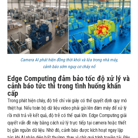
Camera AI phát hiện đồng thời khói và lửa trong nhà máy,
cảnh báo sớm nguy cơ cháy nổ
Edge Computing đảm bảo tốc độ xử lý và
cảnh báo tức thì trong tình huống khẩn
cấp
Trong phát hiện cháy, độ trễ chỉ vài giây có thể quyết định quy mô
thiệt hại. Nếu toàn bộ dữ liệu video phải gửi lên đám mây để xử lý
rồi mới trả về kết quả, độ trễ có thể quá lớn. Edge Computing giải
quyết vấn đề này bằng cách xử lý trực tiếp tại camera hoặc thiết
bị gần nguồn dữ liệu. Nhờ đó, cảnh báo được kích hoạt ngay lập
tức khi AI nhận diện bất thường, thay vì chờ quá trình truyền tải. Đây