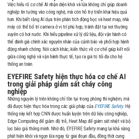
Việc hiểu rõ cơ chế AI nhận diện khói và lửa không chỉ giúp doanh
nghiệp tin tưởng vào công nghệ, mà còn hỗ trợ triển khai hiệu quả
hơn. Khi biết rằng AI dựa trên phân tích động học và heat map, nhà
máy có thể bố trí camera ở vị trí phù hợp, tránh đặt tại nơi thường
xuyên có hơi nước. Khi hiểu pipeline xử lý dữ liệu, đội vận hành có
thể đánh giá chính xác nguyên nhân của cảnh báo và phối hợp hành
động nhanh chóng. Nói cách khác, kiến thức về cơ chế giúp kết nối
giữa công nghệ và vận hành thực tế, tạo ra giá trị tối đa cho hệ
thống an toàn.
EYEFIRE Safety hiện thực hóa cơ chế AI
trong giải pháp giám sát cháy công
nghiệp
Những nguyên lý trên không chỉ tồn tại trong phòng thí nghiệm, mà
đã được hiện thực hóa trong các giải pháp của
EYEFIRE Safety
. Hệ
thống này kết hợp CNN được huấn luyện trên dữ liệu công nghiệp,
Edge Computing để giảm độ trễ, Heat Map để giám sát nhiệt và bộ
lọc báo giả thông minh. Nhờ đó, EYEFIRE Safety mang lại khả năng
phát hiện khói và ngọn lửa ngay từ giai đoạn đầu, đồng thời cung