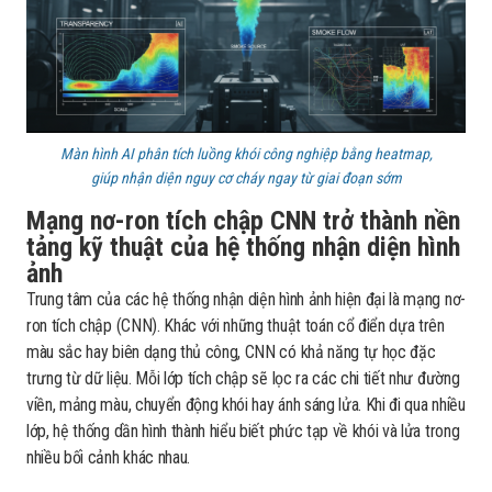
Màn hình AI phân tích luồng khói công nghiệp bằng heatmap,
giúp nhận diện nguy cơ cháy ngay từ giai đoạn sớm
Mạng nơ-ron tích chập CNN trở thành nền
tảng kỹ thuật của hệ thống nhận diện hình
ảnh
Trung tâm của các hệ thống nhận diện hình ảnh hiện đại là mạng nơ-
ron tích chập (CNN). Khác với những thuật toán cổ điển dựa trên
màu sắc hay biên dạng thủ công, CNN có khả năng tự học đặc
trưng từ dữ liệu. Mỗi lớp tích chập sẽ lọc ra các chi tiết như đường
viền, mảng màu, chuyển động khói hay ánh sáng lửa. Khi đi qua nhiều
lớp, hệ thống dần hình thành hiểu biết phức tạp về khói và lửa trong
nhiều bối cảnh khác nhau.