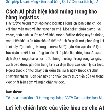
Giải pháp khoanh vùng kiểm soát bằng CCTV Camera tích hợp AI
Cách AI phát hiện khói mỏng trong kho
hàng logistics
Hãy tưởng tượng một kho hàng logistics rộng lớn, ban đêm chỉ có
vài nhân viên trực và ánh sáng hạn chế. Một pallet chứa giấy bị va
chạm, phát sinh tia lửa nhỏ và khói mỏng. Với hệ thống truyền thống,
cảm biến khói trên trần nhà có thể mất nhiều phút mới phản ứng khi
khói dày đặc tích tụ. Nhưng camera AI đặt gần khu vực đó sẽ lập
tức nhận ra vệt khói mỏng lan lên. Nhờ phân tích động học, AI xác
định đây không phải là hơi nước thông thường. Trong vòng vài giây,
cảnh báo được gửi đến trung tâm và điện thoại của quản lý ca trực.
Người trực kịp thời chạy đến kiểm tra, xử lý ngay trước khi đám
cháy hình thành. Kịch bản này cho thấy giá trị thực tiễn của AI trong
việc phát hiện sớm và ngăn chặn từ gốc.
Đọc thêm:
Tối ưu an toàn kho bãi thương mại bằng CCTV Camera tích hợp AI
Lợi ích chiến lược của việc hiểu cơ chế AI